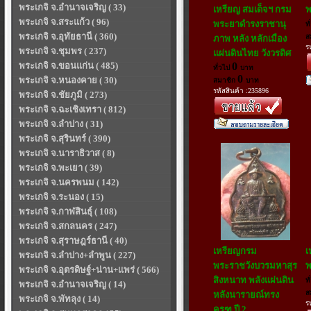
พระเกจิ จ.อำนาจเจริญ ( 33)
เหรียญ สมเด็จฯ กรม
พ
พระเกจิ จ.สระแก้ว ( 96)
พระยาดำรงราชานุ
ท
พระเกจิ จ.อุทัยธานี ( 360)
ส
ภาพ หลัง หลักเมือง
ร
พระเกจิ จ.ชุมพร ( 237)
แผ่นดินไทย วังวรดิศ
พระเกจิ จ.ขอนแก่น ( 485)
0
ทั่วไป
บาท
0
พระเกจิ จ.หนองคาย ( 30)
สมาชิก
บาท
รหัสสินค้า :235896
พระเกจิ จ.ชัยภูมิ ( 273)
พระเกจิ จ.ฉะเชิงเทรา ( 812)
พระเกจิ จ.ลำปาง ( 31)
พระเกจิ จ.สุรินทร์ ( 390)
พระเกจิ จ.นาราธิวาส ( 8)
พระเกจิ จ.พะเยา ( 39)
พระเกจิ จ.นครพนม ( 142)
พระเกจิ จ.ระนอง ( 15)
พระเกจิ จ.กาฬสินธุ์ ( 108)
พระเกจิ จ.สกลนคร ( 247)
พระเกจิ จ.สุราษฎร์ธานี ( 40)
เหรียญกรม
เ
พระเกจิ จ.ลำปาง+ลำพูน ( 227)
พระราชวังบวรมหาสุร
พ
พระเกจิ จ.อุตรดิษฐ์+น่าน+แพร่ ( 566)
สิงหนาท พลังแผ่นดิน
ท
พระเกจิ จ.อำนาจเจริญ ( 14)
ส
หลังนารายณ์ทรง
พระเกจิ จ.พัทลุง ( 14)
ร
ครุฑ ปี 2