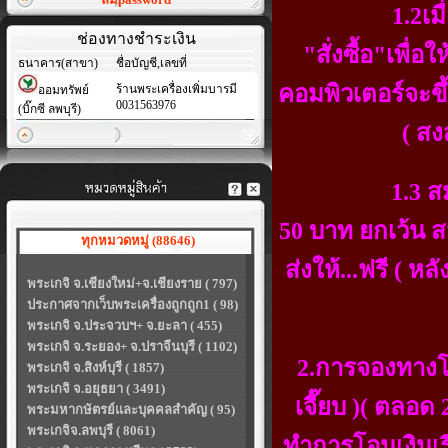
1.2เมื่อสมาชิ
ช่องทางชำระเงิน
"สั่งซื้อ"เพื
ธนาคาร(สาขา)
ชื่อบัญชี,เลขที่
คอมพิวเตอร์จะขึ้
ร้านพระเครื่องเพิ่มบารมี
ออมทรัพย์
0031563976
(บิ๊กซี ลพบุรี)
( สง
1.3 สมาชิกที่ส
50 บาท ยกเว้น ส
ทุกหมวดหมู่ (88646)
ส่งให้...ฟรี ( 
พระเกจิ จ.เชียงใหม่+จ.เชียงราย ( 797)
ประกาศจากเว็บพระเครื่องถูกถูก1 ( 98)
พระเกจิ จ.ประจวบฯ+ จ.ยะลา ( 455)
พระเกจิ จ.ระยอง+ จ.ปราจีนบุรี ( 1102)
2.การจองทางโท
พระเกจิ จ.สิงห์บุรี ( 1857)
พระเกจิ จ.อยุธยา ( 3491)
เจี๊ยบ )( ตลอด
พระมหากษัตรย์และบุคคลสำคัญ ( 95)
พระเกจิจ.ลพบุรี ( 8061)
ทำการโอนเงินเรี