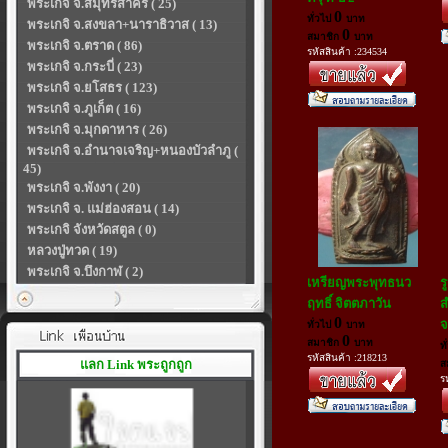
พระเกจิ จ.สมุทรสาคร ( 25)
0
ทั่วไป
บาท
พระเกจิ จ.สงขลา+นาราธิวาส ( 13)
0
สมาชิก
บาท
พระเกจิ จ.ตราด ( 86)
รหัสสินค้า :234534
พระเกจิ จ.กระบี่ ( 23)
พระเกจิ จ.ยโสธร ( 123)
พระเกจิ จ.ภูเก็ต ( 16)
พระเกจิ จ.มุกดาหาร ( 26)
พระเกจิ จ.อำนาจเจริญ+หนองบัวลำภู (
45)
พระเกจิ จ.พังงา ( 20)
พระเกจิ จ. แม่ฮ่องสอน ( 14)
พระเกจิ จังหวัดสตูล ( 0)
หลวงปู่ทวด ( 19)
พระเกจิ จ.บึงกาฬ ( 2)
เหรียญพระพุทธนว
ร
ฤทธิ์ จิตตภาวัน
ส
0
จ
ทั่วไป
บาท
0
สมาชิก
บาท
ท
รหัสสินค้า :218213
แลก Link พระถูกถูก
ส
ร