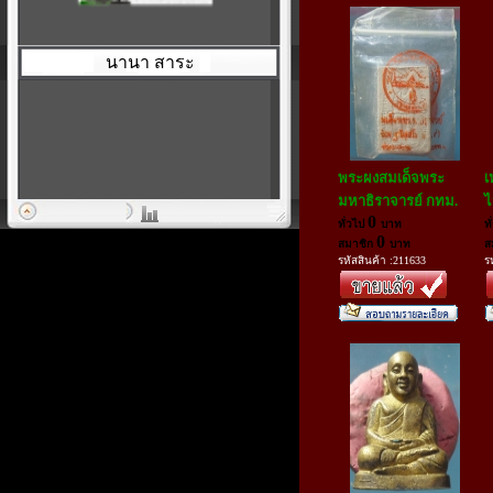
นานา สาระ
พระผงสมเด็จพระ
เ
มหาธิราจารย์ กทม.
ไ
0
ทั่วไป
บาท
ท
0
สมาชิก
บาท
ส
รหัสสินค้า :211633
ร