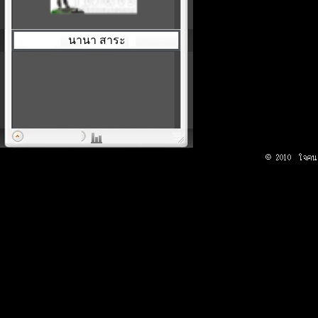
นานา สาระ