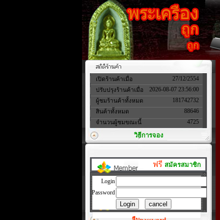
27/12/2554
เปิดร้านค้าเมื่อ
2026-08-07 23:56:00
ปรับปรุงร้านค้าเมื่อ
181742732
ผู้ชมร้านค้าทั้งหมด
88646
สินค้าทั้งหมด
4725
จำนวนผู้ชมขณะนี้
วิธีการจอง
ฟรี
สมัครสมาชิก
Login
Password
ลืมpassword