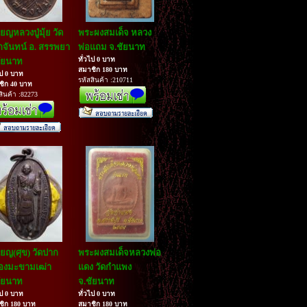
ียญหลวงปู่มุ้ย วัด
พระผงสมเด็จ หลวง
จันทน์ อ. สรรพยา
พ่อแถม จ.ชัยนาท
ทั่วไป 0 บาท
ัยนาท
สมาชิก 180 บาท
ไป 0 บาท
รหัสสินค้า :210711
ชิก 40 บาท
สินค้า :82273
ียญ(ศุข) วัดปาก
พระผงสมเด็จหลวงพ่อ
องมะขามเฒ่า
แดง วัดกำแพง
ัยนาท
จ.ชัยนาท
ไป 0 บาท
ทั่วไป 0 บาท
ชิก 180 บาท
สมาชิก 180 บาท