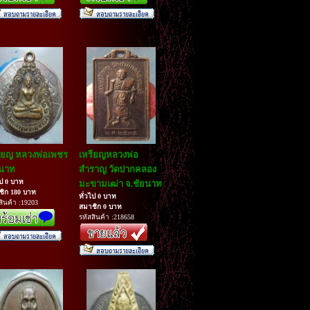
ียญ หลวงพ่อเพชร
เหรียญหลวงพ่อ
ยนาท
สำราญ วัดปากคลอง
ไป 0 บาท
มะขามเฒ่า จ.ชัยนาท
ชิก 180 บาท
ทั่วไป 0 บาท
สินค้า :19203
สมาชิก 0 บาท
รหัสสินค้า :218658