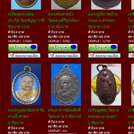
เหรียญหลวงพ่อ
หลวงพ่อสายบัว
หลวงปู่เล็ก วัดบ้าน
เหร
ประกิต วัดอรัญญาวาสี
วัดหลวงสิริบูรณ์ณา
หนอง อ.สรรพยา
โคก
ชัยนาท 2536
ราม ชัยนาท
ชัยนาท 2538
จ.ช
ทั่วไป 0 บาท
ทั่วไป 0 บาท
ทั่วไป 0 บาท
ทั่ว
สมาชิก 140 บาท
สมาชิก 120 บาท
สมาชิก 160 บาท
สมา
รหัสสินค้า :124485
รหัสสินค้า :82882
รหัสสินค้า :62788
รหัส
พระครูอุดมชัยสาร วัด
พระอาจารย์สมศักดิ์
เหรียญ(ศุข) วัดปาก
เหร
หางน้ำสาคร
วัดสะพาน จ.ชัยนาท
คลองมะขามเฒ่า
คล
ทั่วไป 0 บาท
จ.ชัยนาท
จ.ชัยนาท
จ.ช
สมาชิก 40 บาท
ทั่วไป 0 บาท
ทั่วไป 0 บาท
ทั่ว
รหัสสินค้า :822
สมาชิก 200 บาท
สมาชิก 180 บาท
สมา