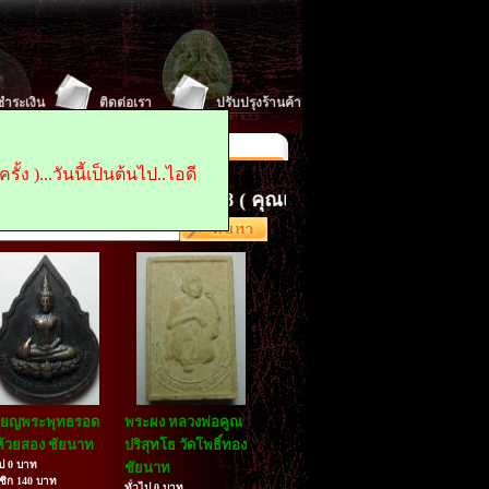
ีชำระเงิน
ติดต่อเรา
ปรับปรุงร้านค้า
 : 0845496868
Fax :
น้าแรก ในการเข้าเยี่ยมชม
้ง )...วันนี้เป็นต้นไป..ไอดี
ใจ ติดต่อ...0845496868 ( คุณเจี๊ยบ. )..idไลด์..pratoon.
รียญพระพุทธรอด
พระผง หลวงพ่อคูณ
ห้วยสอง ชัยนาท
ปริสุทโธ วัดโพธิ์ทอง
ไป 0 บาท
ชัยนาท
ชิก 140 บาท
ทั่วไป 0 บาท