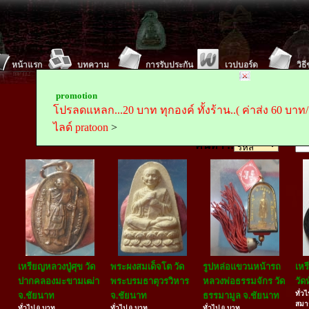
หน้าแรก
บทความ
การรับประกัน
เวปบอร์ด
วิธ
Tel :
Mobile
promotion
ตั้งค่า พระถูกถูกดอทคอม(www.prathookthook.com)เป็นห
โปรลดแหลก...20 บาท ทุกองค์ ทั้งร้าน..( ค่าส่ง 60 บาท/ครั
สน
ไลด์ pratoon
>
ค้นหา ::
เหรียญหลวงปู่ศุข วัด
พระผงสมเด็จโต วัด
รูปหล่อแขวนหน้ารถ
เห
ปากคลองมะขามเฒ่า
พระบรมธาตุวรวิหาร
หลวงพ่อธรรมจักร วัด
วัด
ทั่ว
จ.ชัยนาท
จ.ชัยนาท
ธรรมามูล จ.ชัยนาท
สมา
ทั่วไป 0 บาท
ทั่วไป 0 บาท
ทั่วไป 0 บาท