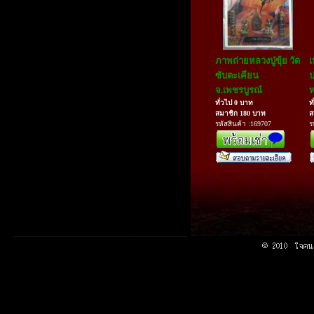
ภาพถ่ายหลวงปู่ขุ้ย วัด
เ
ซับตะเคียน
ป
จ.เพชรบูรณ์
ท
ทั่วไป 0 บาท
ท
สมาชิก 180 บาท
ส
รหัสสินค้า :169707
ร