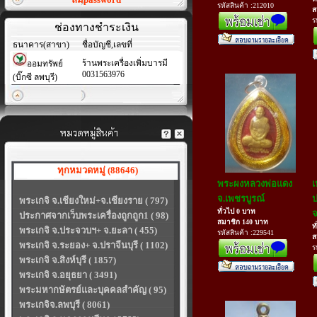
รหัสสินค้า :212010
ส
ร
ช่องทางชำระเงิน
ธนาคาร(สาขา)
ชื่อบัญชี,เลขที่
ร้านพระเครื่องเพิ่มบารมี
ออมทรัพย์
0031563976
(บิ๊กซี ลพบุรี)
ทุกหมวดหมู่ (88646)
พระผงหลวงพ่อแดง
เ
จ.เพชรบูรณ์
ป
พระเกจิ จ.เชียงใหม่+จ.เชียงราย ( 797)
ทั่วไป 0 บาท
จ
ประกาศจากเว็บพระเครื่องถูกถูก1 ( 98)
สมาชิก 140 บาท
ท
พระเกจิ จ.ประจวบฯ+ จ.ยะลา ( 455)
รหัสสินค้า :229541
ส
พระเกจิ จ.ระยอง+ จ.ปราจีนบุรี ( 1102)
ร
พระเกจิ จ.สิงห์บุรี ( 1857)
พระเกจิ จ.อยุธยา ( 3491)
พระมหากษัตรย์และบุคคลสำคัญ ( 95)
พระเกจิจ.ลพบุรี ( 8061)