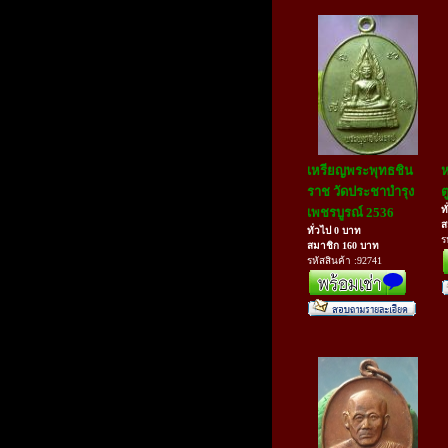
เหรียญพระพุทธชิน
ห
ราช วัดประชาบำรุง
ต
ท
เพชรบูรณ์ 2536
ส
ทั่วไป 0 บาท
ร
สมาชิก 160 บาท
รหัสสินค้า :92741