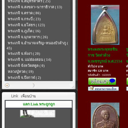
พระเกจิ จ.สมุทรสาคร ( 25)
พระเกจิ จ.สงขลา+นาราธิวาส ( 13)
พระเกจิ จ.ตราด ( 86)
พระเกจิ จ.กระบี่ ( 23)
พระเกจิ จ.ยโสธร ( 123)
พระเกจิ จ.ภูเก็ต ( 16)
พระเกจิ จ.มุกดาหาร ( 26)
พระเกจิ จ.อำนาจเจริญ+หนองบัวลำภู (
45)
พระผงพระพุทธชิน
ร
พระเกจิ จ.พังงา ( 20)
ราช วัดท่าด้วง
ว
พระเกจิ จ. แม่ฮ่องสอน ( 14)
จ.เพชรบูรณ์ พ.ศ.2554
จ
พระเกจิ จังหวัดสตูล ( 0)
ทั่วไป 0 บาท
ท
สมาชิก 120 บาท
ส
หลวงปู่ทวด ( 19)
รหัสสินค้า :165919
ร
พระเกจิ จ.บึงกาฬ ( 2)
แลก Link พระถูกถูก