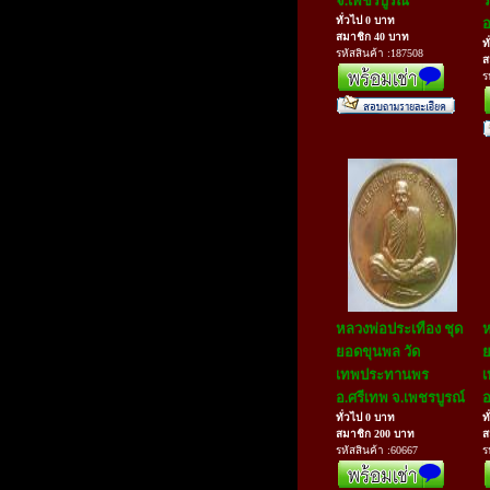
จ.เพชรบูรณ์
ร
ทั่วไป 0 บาท
อ
สมาชิก 40 บาท
ท
รหัสสินค้า :187508
ส
ร
หลวงพ่อประเทือง ชุด
ห
ยอดขุนพล วัด
ย
เทพประทานพร
อ.ศรีเทพ จ.เพชรบูรณ์
อ
ทั่วไป 0 บาท
ท
สมาชิก 200 บาท
ส
รหัสสินค้า :60667
ร