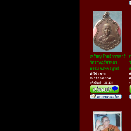
เหรียญเจ้าอธิการเสาร์
เ
วัดราษฎร์ศรัทธา
ว
ธรรม จ.เพชรบูรณ์
ธ
ทั่วไป 0 บาท
ท
สมาชิก 160 บาท
ส
รหัสสินค้า :211134
ร