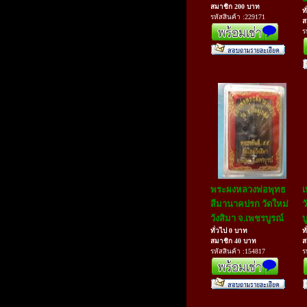
สมาชิก 200 บาท
ท
รหัสสินค้า :229171
ส
ร
พระผงหลวงพ่อพุทธ
เ
สีมานาคปรก วัดใหม่
ว
วังสิมา จ.เพชรบูรณ์
บ
ทั่วไป 0 บาท
ท
สมาชิก 40 บาท
ส
รหัสสินค้า :154817
ร