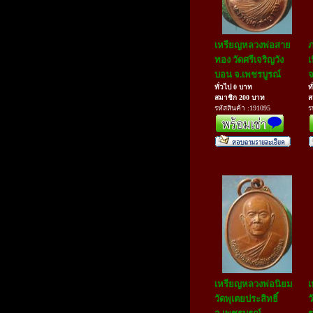
เหรียญหลวงพ่อสาย
ภ
ทอง วัดศรีเจริญวัง
เ
บอน จ.เพชรบูรณ์
จ
ทั่วไป 0 บาท
ท
สมาชิก 200 บาท
ส
รหัสสินค้า :191095
ร
เหรียญหลวงพ่อนิยม
เ
วัดพุเตยประสิทธิ์
ว