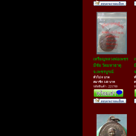
เหรียญหลวงพ่อเพชร
เ
มีชัย วัดมหาธาตุ
ม
จ.เพชรบูรณ์
จ
ทั่วไป 0 บาท
ท
สมาชิก 140 บาท
ส
รหัสสินค้า :221700
ร