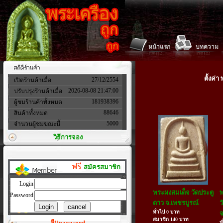
หน้าแรก
บทความ
ตั้งค่
27/12/2554
เปิดร้านค้าเมื่อ
2026-08-08 21:47:00
ปรับปรุงร้านค้าเมื่อ
181938396
ผู้ชมร้านค้าทั้งหมด
88646
สินค้าทั้งหมด
5000
จำนวนผู้ชมขณะนี้
วิธีการจอง
ฟรี
สมัครสมาชิก
Login
พระผงสมเด็จ วัดประตู
พ
Password
ดาว จ.เพชรบูรณ์
ว
ทั่วไป 0 บาท
จ
สมาชิก 140 บาท
ลืมpassword
ท