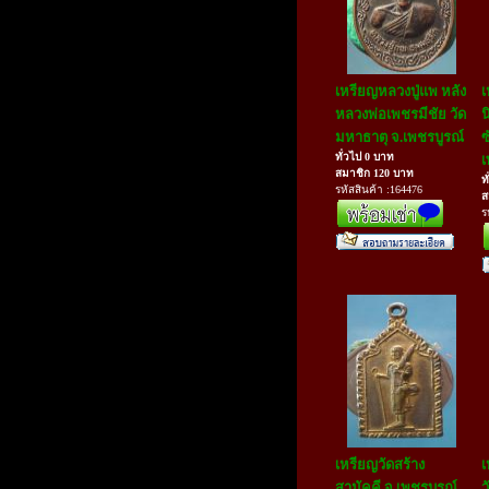
เหรียญหลวงปู่แพ หลัง
เ
หลวงพ่อเพชรมีชัย วัด
น
มหาธาตุ จ.เพชรบูรณ์
ซ
ทั่วไป 0 บาท
เ
สมาชิก 120 บาท
ท
รหัสสินค้า :164476
ส
ร
เหรียญวัดสร้าง
เ
สามัคคี จ.เพชรบูรณ์
ว