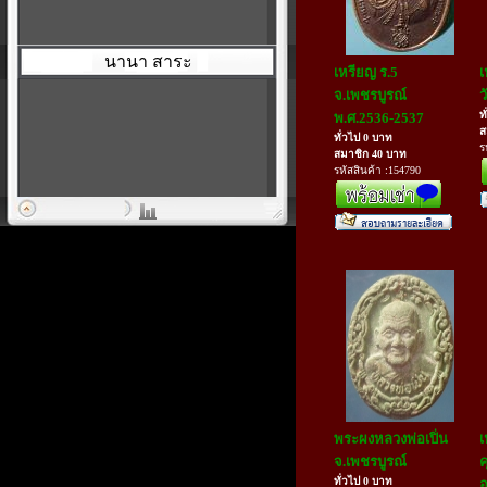
นานา สาระ
เหรียญ ร.5
เ
จ.เพชรบูรณ์
ว
ท
พ.ศ.2536-2537
ส
ทั่วไป 0 บาท
ร
สมาชิก 40 บาท
รหัสสินค้า :154790
พระผงหลวงพ่อเปิ่น
เ
จ.เพชรบูรณ์
ค
ทั่วไป 0 บาท
อ