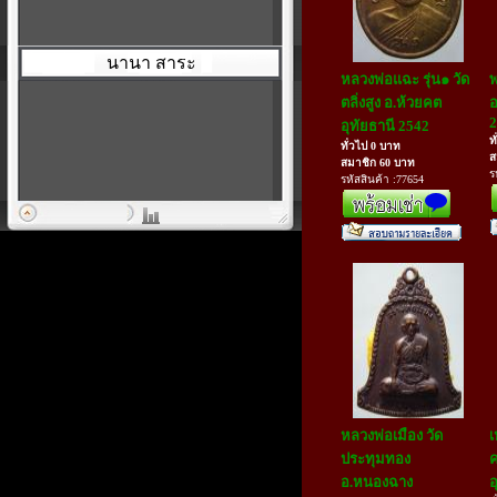
นานา สาระ
หลวงพ่อแฉะ รุ่น๑ วัด
พ
ตลิ่งสูง อ.ห้วยคต
อ
2
อุทัยธานี 2542
ท
ทั่วไป 0 บาท
ส
สมาชิก 60 บาท
ร
รหัสสินค้า :77654
หลวงพ่อเมือง วัด
เ
ประทุมทอง
ค
อ.หนองฉาง
อ