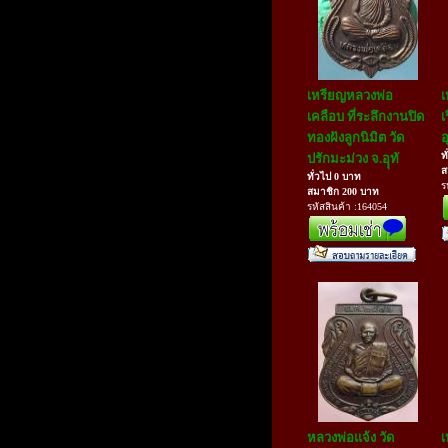
เหรียญหลวงพ่อ
เ
เคลือบ ที่ระลึกงานปิด
เ
ทองฝังลูกนิมิต วัด
อ
ท
ปรักมะม่วง จ.อุุทั
ส
ทั่วไป 0 บาท
ร
สมาชิก 200 บาท
รหัสสินค้า :164054
หลวงพ่อแจ้ง วัด
เ