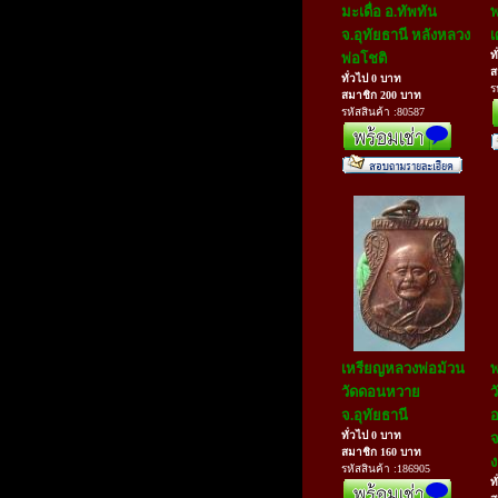
มะเดื่อ อ.ทัพทัน
พ
จ.อุทัยธานี หลังหลวง
เ
ท
พ่อโชติ
ส
ทั่วไป 0 บาท
ร
สมาชิก 200 บาท
รหัสสินค้า :80587
เหรียญหลวงพ่อม้วน
พ
วัดดอนหวาย
ว
จ.อุทัยธานี
ทั่วไป 0 บาท
จ
สมาชิก 160 บาท
ง
รหัสสินค้า :186905
ท