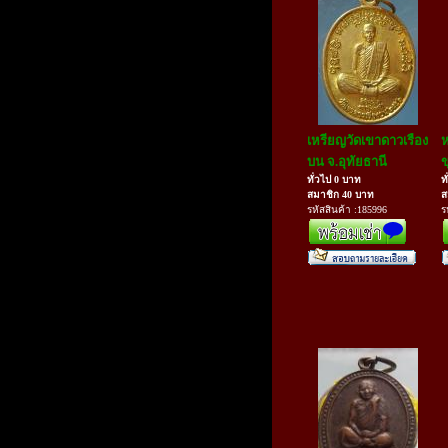
เหรียญวัดเขาดาวเรือง
ห
บน จ.อุทัยธานี
ข
ทั่วไป 0 บาท
ท
สมาชิก 40 บาท
ส
รหัสสินค้า :185996
ร