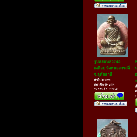
รูปหล่อหลวงพ่อ
ห
เคลือบ วัดหนองกระดี่
น
จ.อุทัยธานี
อ
ทั่วไป 0 บาท
จ
สมาชิก 60 บาท
ท
รหัสสินค้า :239840
ส
ร