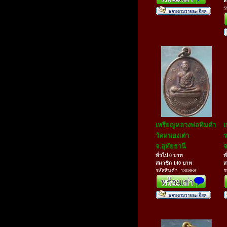
ส
ร
เหรียญหลวงพ่อทิมดำ
เ
วัดหนองเต่า
ร
จ.อุทัยธานี
จ
ทั่วไป 0 บาท
ท
สมาชิก 140 บาท
ส
รหัสสินค้า :180868
ร