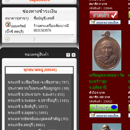
สมาชิก 0 บาท
ส
รหัสสินค้า :239846
ร
ช่องทางชำระเงิน
ธนาคาร(สาขา)
ชื่อบัญชี,เลขที่
ร้านพระเครื่องเพิ่มบารมี
ออมทรัพย์
0031563976
(บิ๊กซี ลพบุรี)
ทุกหมวดหมู่ (88646)
เหรียญหลวงพ่อมา วัด
พ
มะพร้าวสูง
ณ
พระเกจิ จ.เชียงใหม่+จ.เชียงราย ( 797)
จ.อุทัยธานี
จ
ประกาศจากเว็บพระเครื่องถูกถูก1 ( 98)
ทั่วไป 0 บาท
ท
พระเกจิ จ.ประจวบฯ+ จ.ยะลา ( 455)
สมาชิก 200 บาท
ส
พระเกจิ จ.ระยอง+ จ.ปราจีนบุรี ( 1102)
รหัสสินค้า :230422
ร
พระเกจิ จ.สิงห์บุรี ( 1857)
พระเกจิ จ.อยุธยา ( 3491)
พระมหากษัตรย์และบุคคลสำคัญ ( 95)
พระเกจิจ.ลพบุรี ( 8061)