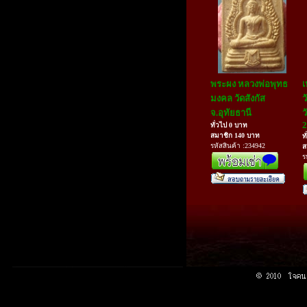
พระผง หลวงพ่อพุทธ
เ
มงคล วัดสังกัส
ว
จ.อุทัยธานี
ว
2
ทั่วไป 0 บาท
สมาชิก 140 บาท
ท
รหัสสินค้า :234942
ส
ร