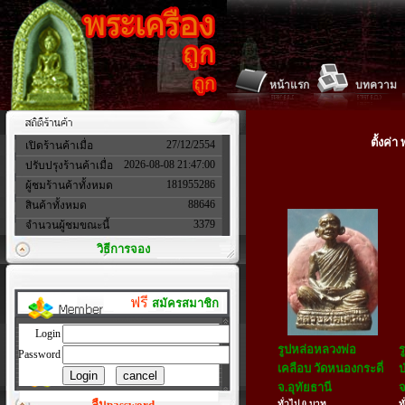
หน้าแรก
บทความ
ตั้งค่
27/12/2554
เปิดร้านค้าเมื่อ
2026-08-08 21:47:00
ปรับปรุงร้านค้าเมื่อ
181955286
ผู้ชมร้านค้าทั้งหมด
88646
สินค้าทั้งหมด
3379
จำนวนผู้ชมขณะนี้
วิธีการจอง
ฟรี
สมัครสมาชิก
Login
รูปหล่อหลวงพ่อ
ร
Password
เคลือบ วัดหนองกระดี่
ป
จ.อุทัยธานี
จ
ลืมpassword
ทั่วไป 0 บาท
ท