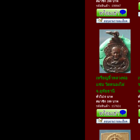
สมาชิก 200 บาท
รหัสสินค้า :199947
เหรียญจิ๋วหลวงพ่อ
เ
แช่ม วัดหนองไผ่
ร
จ.อุทัยธานี
จ
ทั่วไป 0 บาท
ท
สมาชิก 100 บาท
ส
รหัสสินค้า :157651
ร