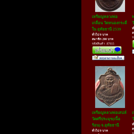
เหรียญหลวงพ่อ
พ
เกลื่อน วัดหนองกระดี่
ว
ท
ใน อุทัยธานี 2539
ส
ทั่วไป 0 บาท
ร
สมาชิก 200 บาท
รหัสสินค้า :87615
เหรียญหลวงพ่อเสน่ห์
เ
วัดศรีประมุข(เนื้อ
ว
ท
ร้อน) จ.อุทัยธานี
ส
ทั่วไป 0 บาท
ร