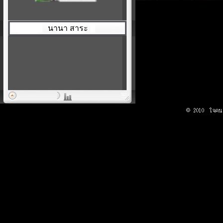
นานา สาระ