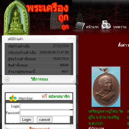
หน้าแรก
บทความ
ตั้งค่
27/12/2554
เปิดร้านค้าเมื่อ
2026-08-08 21:47:00
ปรับปรุงร้านค้าเมื่อ
182057614
ผู้ชมร้านค้าทั้งหมด
88646
สินค้าทั้งหมด
4647
จำนวนผู้ชมขณะนี้
วิธีการจอง
ฟรี
สมัครสมาชิก
Login
เหรียญหลวงปู่โทน วัด
ห
Password
ดู่ใน จ.อำนาจเจริญ
ม
พ.ศ.2545
ส
ลืมpassword
ทั่วไป 0 บาท