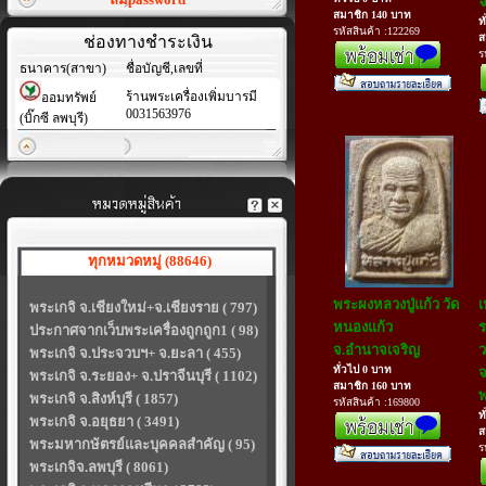
จ
สมาชิก 140 บาท
ท
รหัสสินค้า :122269
ส
ช่องทางชำระเงิน
ร
ธนาคาร(สาขา)
ชื่อบัญชี,เลขที่
ร้านพระเครื่องเพิ่มบารมี
ออมทรัพย์
0031563976
(บิ๊กซี ลพบุรี)
ทุกหมวดหมู่ (88646)
พระผงหลวงปู่แก้ว วัด
เ
พระเกจิ จ.เชียงใหม่+จ.เชียงราย ( 797)
หนองแก้ว
ร
ประกาศจากเว็บพระเครื่องถูกถูก1 ( 98)
จ.อำนาจเจริญ
พระเกจิ จ.ประจวบฯ+ จ.ยะลา ( 455)
ทั่วไป 0 บาท
จ
พระเกจิ จ.ระยอง+ จ.ปราจีนบุรี ( 1102)
สมาชิก 160 บาท
พ
พระเกจิ จ.สิงห์บุรี ( 1857)
รหัสสินค้า :169800
ท
พระเกจิ จ.อยุธยา ( 3491)
ส
พระมหากษัตรย์และบุคคลสำคัญ ( 95)
ร
พระเกจิจ.ลพบุรี ( 8061)