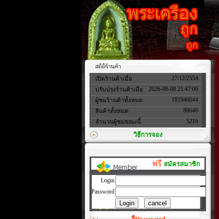
27/12/2554
เปิดร้านค้าเมื่อ
2026-08-08 21:47:00
ปรับปรุงร้านค้าเมื่อ
181946644
ผู้ชมร้านค้าทั้งหมด
88646
สินค้าทั้งหมด
5216
จำนวนผู้ชมขณะนี้
วิธีการจอง
ฟรี
สมัครสมาชิก
Login
Password
ลืมpassword