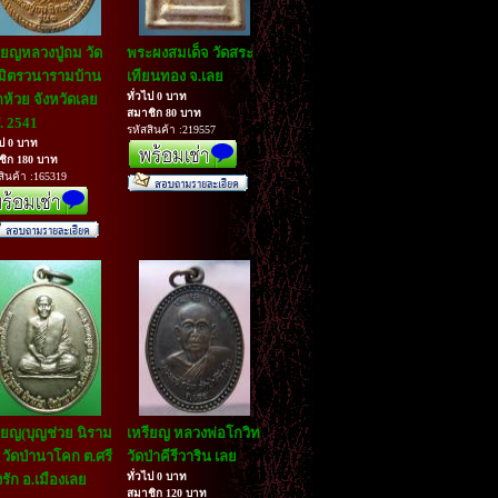
ียญหลวงปู่ถม วัด
พระผงสมเด็จ วัดสระ
มิตรวนารามบ้าน
เทียนทอง จ.เลย
ทั่วไป 0 บาท
ห้วย จังหวัดเลย
สมาชิก 80 บาท
. 2541
รหัสสินค้า :219557
ไป 0 บาท
ชิก 180 บาท
สินค้า :165319
ียญ(บุญช่วย นิราม
เหรียญ หลวงพ่อโกวิท
 วัดป่านาโคก ต.ศรี
วัดป่าคีรีวาริน เลย
ทั่วไป 0 บาท
รัก อ.เมืองเลย
สมาชิก 120 บาท