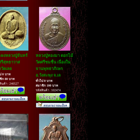
ผงหลวงปู่จันทร์
หลวงปู่ทองมา ดอกไม้
ศรีสุทธาวาส
วัดศรีชมชื่น เนื่องใน
หวัดเลย
จานพุทธาภิเษก
ไป 0 บาท
อ.วังสะพุง จ.เล
ชิก 80 บาท
ทั่วไป 0 บาท
สินค้า :240527
สมาชิก 100 บาท
รหัสสินค้า :102474