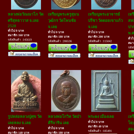
หลวงพ่อวัณณาโภ วัด
เหรียญพระครูสุมน
เหรียญพระอาจารย์
เหร
ศรีสุทธาวาส จ.เลย
วุฒิกร วัดโพนชัย
ปรีชา วัดดอยเขาแก้ว
สห
2528
จ.เลย
จ.เลย
ปาก
ทั่วไป 0 บาท
ทั่วไป 0 บาท
ทั่วไป 0 บาท
พ.ศ
สมาชิก 160 บาท
สมาชิก 180 บาท
สมาชิก 200 บาท
ทั่ว
รหัสสินค้า :145619
รหัสสินค้า :206536
รหัสสินค้า :115042
สมา
รหัส
รูปหล่อหลวงปู่ศุข วัด
หลวงพ่อโกวิท วัดป่า
พระผง เมืองเลย
เหร
ทั่วไป 0 บาท
เลยหลง จ.เลย
คีรีจาริน เลย
โย)
สมาชิก 40 บาท
ทั่วไป 0 บาท
ทั่วไป 0 บาท
สอง
รหัสสินค้า :185491
สมาชิก 140 บาท
สมาชิก 180 บาท