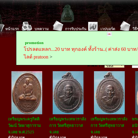
หน้าแรก
บทความ
การรับประกัน
เวปบอร์ด
วิธ
Tel :
Mobile
promotion
ตั้งค่า พระถูกถูกดอทคอม(www.prathookthook.com)เป็นห
โปรลดแหลก...20 บาท ทุกองค์ ทั้งร้าน..( ค่าส่ง 60 บาท/ครั
ไลด์ pratoon
>
ค้นหา ::
เหรียญพระครูกิตติ
เหรียญพระเทพวราลัง
เหรียญพระเทพวราลัง
พระ
วัฒน์ วัดผาสุการาม
การ วัดศรีสุทธาวาส
การ วัดศรีสุทธาวาส
อนั
จ.เลย พ.ศ.2525
จ.เลย
จ.เลย
จ.เ
ทั่วไป 0 บาท
ทั่วไป 0 บาท
ทั่วไป 0 บาท
ทั่ว