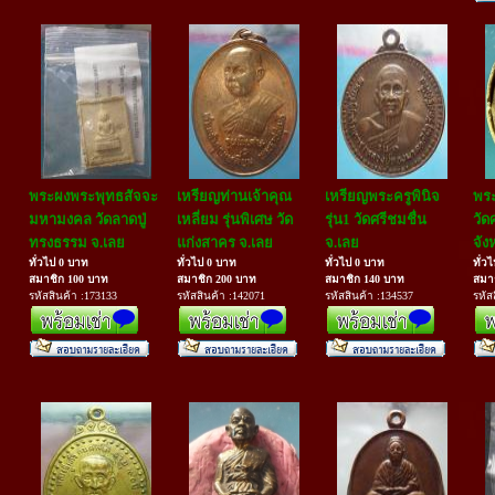
พระผงพระพุทธสัจจะ
เหรียญท่านเจ้าคุณ
เหรียญพระครูพินิจ
พระ
มหามงคล วัดลาดปู่
เหลี่ยม รุ่นพิเศษ วัด
รุ่น1 วัดศรีชมชื่น
วัด
ทรงธรรม จ.เลย
แก่งสาคร จ.เลย
จ.เลย
จัง
ทั่วไป 0 บาท
ทั่วไป 0 บาท
ทั่วไป 0 บาท
ทั่ว
สมาชิก 100 บาท
สมาชิก 200 บาท
สมาชิก 140 บาท
สมา
รหัสสินค้า :173133
รหัสสินค้า :142071
รหัสสินค้า :134537
รหัส