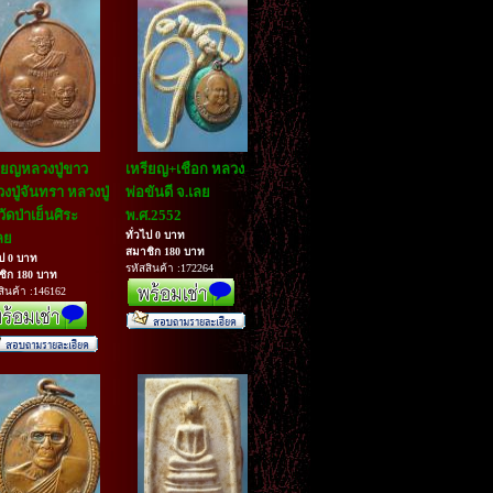
ียญหลวงปู่ขาว
เหรียญ+เชือก หลวง
งปู่จันทรา หลวงปู่
พ่อขันดี จ.เลย
วัดป่าเย็นศิระ
พ.ศ.2552
ทั่วไป 0 บาท
ลย
สมาชิก 180 บาท
ไป 0 บาท
รหัสสินค้า :172264
ชิก 180 บาท
สินค้า :146162