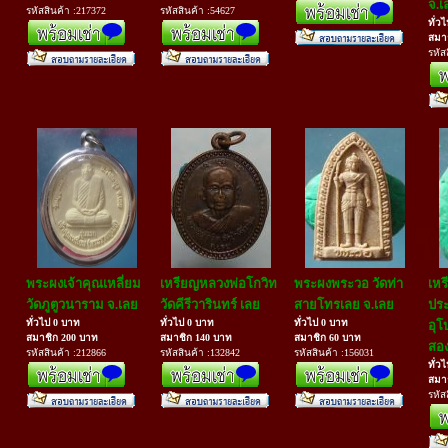
จ.เ
รหัสสินค้า :217372
รหัสสินค้า :54627
ทั่ว
สมา
รหัส
พระผงเจ้าคุณเหลี่ยม
เหรียญหลวงพ่อโกวิท
พระผงพระวอ วัดท่า
เหร
วัดภูตูวนาราม จ.เลย
วัดคีรีวารินทร์ เลย
สายโทรเลย จ.เลย
ปร
ทั่วไป 0 บาท
ทั่วไป 0 บาท
ทั่วไป 0 บาท
อุโ
สมาชิก 200 บาท
สมาชิก 140 บาท
สมาชิก 60 บาท
สอง
รหัสสินค้า :212866
รหัสสินค้า :132842
รหัสสินค้า :156031
ทั่ว
สมา
รหัส