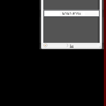
นานา สาระ