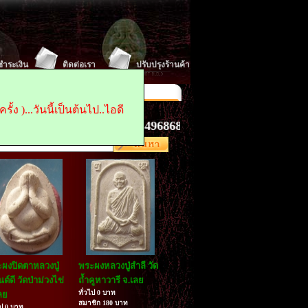
ีชำระเงิน
ติดต่อเรา
ปรับปรุงร้านค้า
 : 0845496868
Fax :
น้าแรก ในการเข้าเยี่ยมชม
้ง )...วันนี้เป็นต้นไป..ไอดี
สนใจ ติดต่อ...0845496868 ( คุณเจี๊ยบ. )..idไลด์..pratoo
ผงปิดตาหลวงปู่
พระผงหลวงปู่สำลี วัด
นต์ดี วัดป่าม่วงไข่
ถ้ำคูหาวารี จ.เลย
ทั่วไป 0 บาท
ลย
สมาชิก 180 บาท
ไป 0 บาท