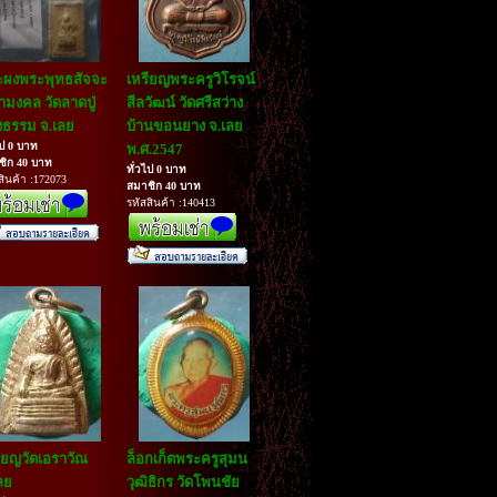
ะผงพระพุทธสัจจะ
เหรียญพระครูวิโรจน์
มงคล วัดลาดปู่
สีลวัฒน์ วัดศรีสว่าง
ธรรม จ.เลย
บ้านขอนยาง จ.เลย
ไป 0 บาท
พ.ศ.2547
ชิก 40 บาท
ทั่วไป 0 บาท
สินค้า :172073
สมาชิก 40 บาท
รหัสสินค้า :140413
ียญวัดเอราวัณ
ล็อกเก็ตพระครูสุมน
ลย
วุฒิธิกร วัดโพนชัย