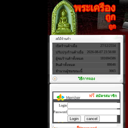
27/12/2554
เปิดร้านค้าเมื่อ
2026-08-07 23:56:00
ปรับปรุงร้านค้าเมื่อ
181694586
ผู้ชมร้านค้าทั้งหมด
88646
สินค้าทั้งหมด
3665
จำนวนผู้ชมขณะนี้
วิธีการจอง
ฟรี
สมัครสมาชิก
Login
Password
ลืมpassword