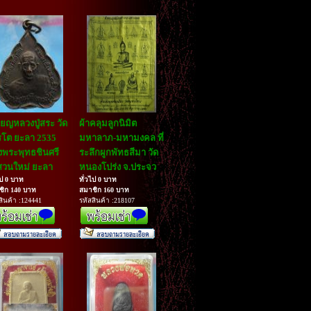
ียญหลวงปู่สระ วัด
ผ้าคลุมลูกนิมิต
โต ยะลา 2535
มหาลาภ-มหามงคล ที่
งพระพุทธชินศรี
ระลึกผูกพัทธสีมา วัด
สวนใหม่ ยะลา
หนองโปร่ง จ.ประจว
ไป 0 บาท
ทั่วไป 0 บาท
ชิก 140 บาท
สมาชิก 160 บาท
สินค้า :124441
รหัสสินค้า :218107