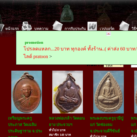
หน้าแรก
บทความ
การรับประกัน
เวปบอร์ด
วิธ
Tel :
Mobile
promotion
ตั้งค่า พระถูกถูกดอทคอม(www.prathookthook.com)เป็นห
โปรลดแหลก...20 บาท ทุกองค์ ทั้งร้าน..( ค่าส่ง 60 บาท/ครั
ส
ไลด์ pratoon
>
ค้นหา ::
เหรียญพระครู
หลวงพ่อเกล้า วัดดอน
พระผงบรมครูฤาษีปู่
พระ
ประภาส วัดเฉลิม
ยาง ประจวบฯ
แก่ วัดช่องลม
แก่
ทั่วไป 0 บาท
ประดิษฐาราม จ.ประ
จ.ประจวบคีรีขันธ์
จ.ป
สมาชิก 140 บาท
ทั่วไป 0 บาท
ทั่ว