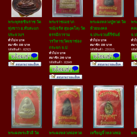
พระพุทธชินราช วัด
พระราชเมธาภ
พระผงหลวงปู่ทวด วัด
พระ
ทุ่งขาว อ.ทับสะแก
รณ์(จรัส สุมงฺคโล) วัด
ห้วยมงคล
คล
ประจวบฯ
ธรรมิการาม
จ.ประจวบคีรีขันธ์
จ.ป
ทั่วไป 0 บาท
ทั่วไป 0 บาท
ทั่ว
วรวิหาร(วัดเขาช่อง
สมาชิก 180 บาท
สมาชิก 180 บาท
สมา
กระจก จ.ป
รหัสสินค้า :82925
รหัสสินค้า :231513
รหัส
ทั่วไป 0 บาท
สมาชิก 200 บาท
รหัสสินค้า :82849
พระผงพระสิวลี วัด
พระผงหลวงพ่อทวด
เหรียญจิ๋วหลวงพ่อ
พระ