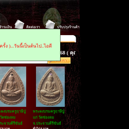
ีชำระเงิน
ติดต่อเรา
ปรับปรุงร้านค้า
 : 0845496868
Fax :
น้าแรก ในการเข้าเยี่ยมชม
้ง )...วันนี้เป็นต้นไป..ไอดี
นใจ ติดต่อ...0845496868 ( คุณเจี๊ยบ. )..idไลด์..pratoon.
ผงบรมครูฤาษีปู่
พระผงบรมครูฤาษีปู่
 วัดช่องลม
แก่ วัดช่องลม
ระจวบคีรีขันธ์
จ.ประจวบคีรีขันธ์
ไป 0 บาท
ทั่วไป 0 บาท