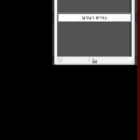
นานา สาระ