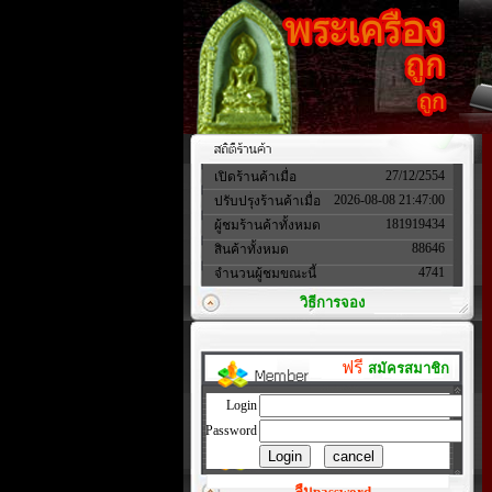
27/12/2554
เปิดร้านค้าเมื่อ
2026-08-08 21:47:00
ปรับปรุงร้านค้าเมื่อ
181919434
ผู้ชมร้านค้าทั้งหมด
88646
สินค้าทั้งหมด
4741
จำนวนผู้ชมขณะนี้
วิธีการจอง
ฟรี
สมัครสมาชิก
Login
Password
ลืมpassword