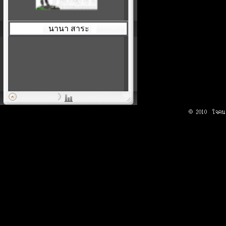
นานา สาระ