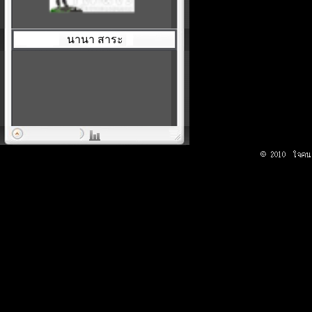
นานา สาระ