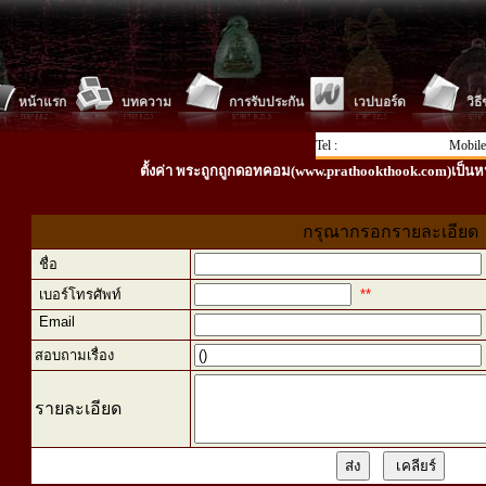
หน้าแรก
บทความ
การรับประกัน
เวปบอร์ด
วิธ
Tel :
Mobile
ตั้งค่า พระถูกถูกดอทคอม(www.prathookthook.com)เป็นห
กรุณากรอกรายละเอียด
ชื่อ
เบอร์โทรศัพท์
**
Email
สอบถามเรื่อง
รายละเอียด