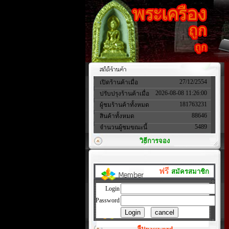
27/12/2554
เปิดร้านค้าเมื่อ
2026-08-08 11:26:00
ปรับปรุงร้านค้าเมื่อ
181763231
ผู้ชมร้านค้าทั้งหมด
88646
สินค้าทั้งหมด
5489
จำนวนผู้ชมขณะนี้
วิธีการจอง
ฟรี
สมัครสมาชิก
Login
Password
ลืมpassword