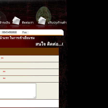
ีชำระเงิน
ติดต่อเรา
ปรับปรุงร้านค้า
 : 0845496868
Fax :
น้าแรก ในการเข้าเยี่ยมชม
สนใจ ติดต่อ...0845496868 ( คุณเจี๊ยบ. )..
**
**
**