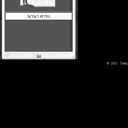
นานา สาระ