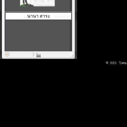
นานา สาระ