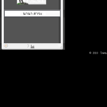
นานา สาระ